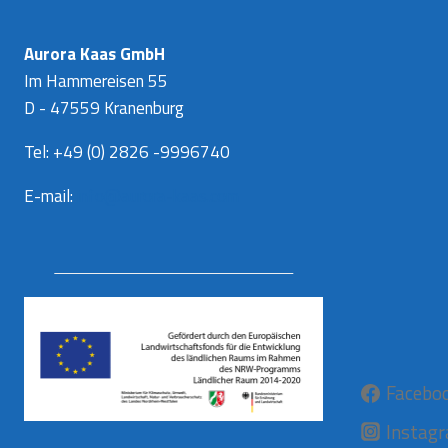
Aurora Kaas GmbH
Im Hammereisen 55
D - 47559 Kranenburg
Tel: +49 (0) 2826 -9996740
E-mail:
info@aurora-kaas.com
Facebo
Instag