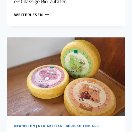
erstklassige Bio-Zutaten….
FAMILIENKÄSEREI
WEITERLESEN
AURORA
ENTHÜLLT
STOLZ
IHREN
NEUESTEN
MEISTERKÄSE:
„ABT
ANTONIUS“
NEUHEITEN
|
NEUIGKEITEN
|
NEUIGKEITEN-OLD