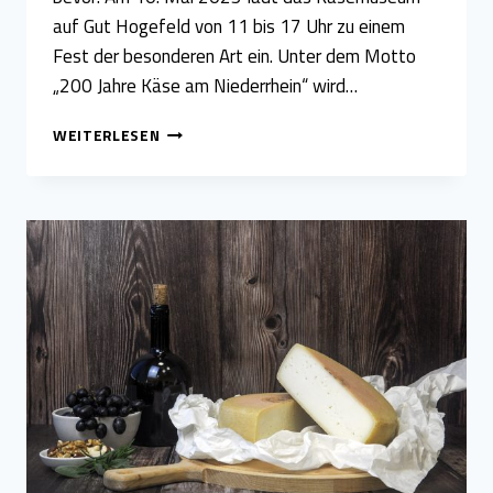
auf Gut Hogefeld von 11 bis 17 Uhr zu einem
Fest der besonderen Art ein. Unter dem Motto
„200 Jahre Käse am Niederrhein“ wird…
FAMILIENKÄSEREI
WEITERLESEN
AURORA
PRÄSENTIERT
„JADEGOLD“
ZU
EHREN
VON
MARIA
REYMER