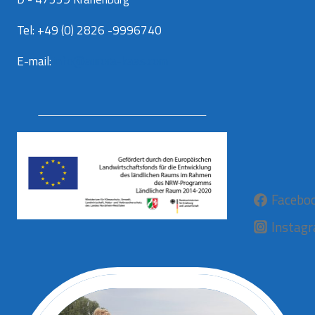
Tel: +49 (0) 2826 -9996740
E-mail:
info@aurora-kaas.com
Facebo
Instag