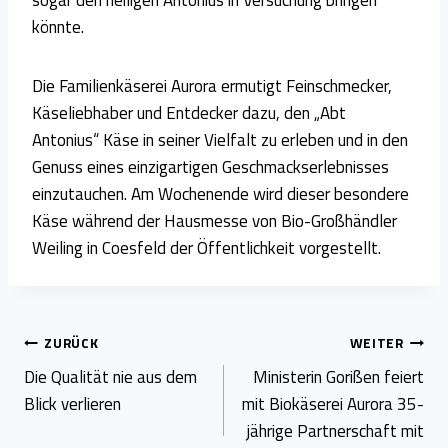
sogar den heiligen Antonius in Versuchung bringen
könnte.
Die Familienkäserei Aurora ermutigt Feinschmecker,
Käseliebhaber und Entdecker dazu, den „Abt
Antonius“ Käse in seiner Vielfalt zu erleben und in den
Genuss eines einzigartigen Geschmackserlebnisses
einzutauchen. Am Wochenende wird dieser besondere
Käse während der Hausmesse von Bio-Großhändler
Weiling in Coesfeld der Öffentlichkeit vorgestellt.
Beitragsnavigation
ZURÜCK
WEITER
Die Qualität nie aus dem
Ministerin Gorißen feiert
Blick verlieren
mit Biokäserei Aurora 35-
jährige Partnerschaft mit