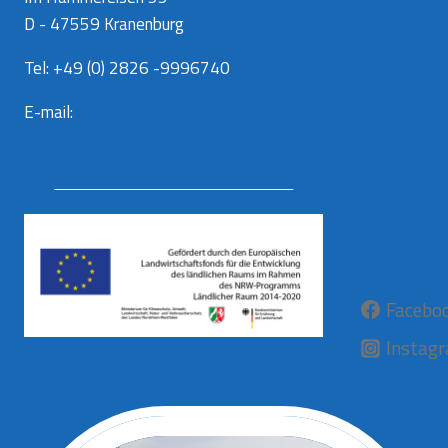
D - 47559 Kranenburg
Tel: +49 (0) 2826 -9996740
E-mail:
info@aurora-kaas.com
Facebo
Instag