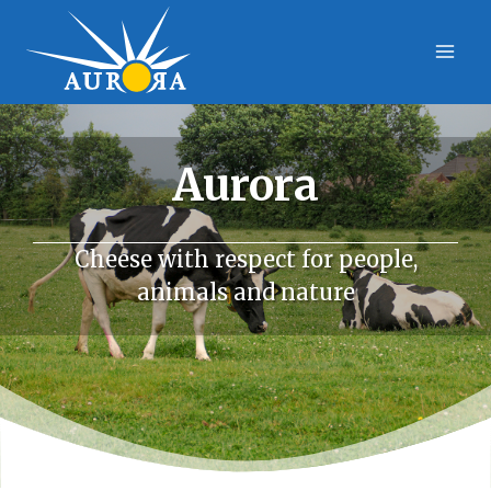
Skip
to
content
Aurora
Cheese with respect for people,
animals and nature