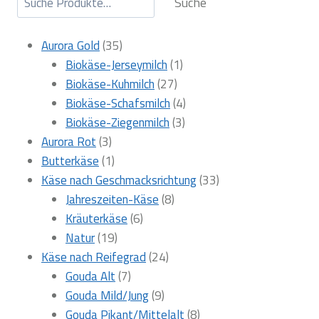
Suche
35
Aurora Gold
35
Produkte
1
Biokäse-Jerseymilch
1
27
Produkt
Biokäse-Kuhmilch
27
Produkte
4
Biokäse-Schafsmilch
4
3
Produkte
Biokäse-Ziegenmilch
3
3
Produkte
Aurora Rot
3
Produkte
1
Butterkäse
1
Produkt
33
Käse nach Geschmacksrichtung
33
8
Produkte
Jahreszeiten-Käse
8
6
Produkte
Kräuterkäse
6
19
Produkte
Natur
19
Produkte
24
Käse nach Reifegrad
24
7
Produkte
Gouda Alt
7
Produkte
9
Gouda Mild/Jung
9
Produkte
8
Gouda Pikant/Mittelalt
8