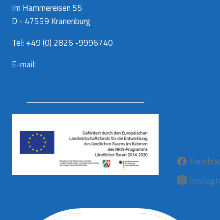
Im Hammereisen 55
D - 47559 Kranenburg
Tel: +49 (0) 2826 -9996740
E-mail:
info@aurora-kaas.com
Facebo
Instag