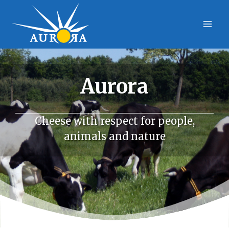
Skip
to
content
Aurora
Cheese with respect for people,
animals and nature