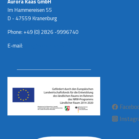
Aurora Kaas GmbH
Im Hammereisen 55
D - 47559 Kranenburg
Phone: +49 (0) 2826 -9996740
E-mail:
info@aurora-kaas.com
Facebo
Instag