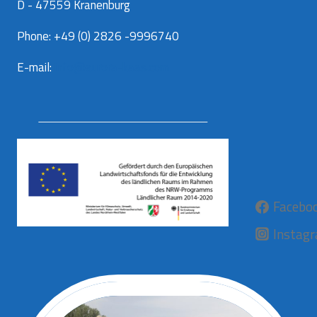
D - 47559 Kranenburg
Phone: +49 (0) 2826 -9996740
E-mail:
info@aurora-kaas.com
Facebo
Instag