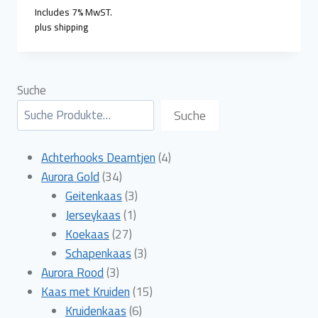
Includes 7% MwST.
plus
shipping
Suche
Suche
4
Achterhooks Dearntjen
4
34
producten
Aurora Gold
34
producten
3
Geitenkaas
3
1
producten
Jerseykaas
1
27
product
Koekaas
27
producten
3
Schapenkaas
3
3
producten
Aurora Rood
3
producten
15
Kaas met Kruiden
15
6
producten
Kruidenkaas
6