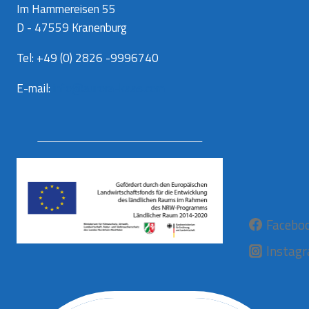
Im Hammereisen 55
D - 47559 Kranenburg
Tel: +49 (0) 2826 -9996740
E-mail:
info@aurora-kaas.com
Facebo
Instag