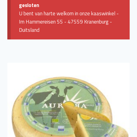
gesloten
U bent van harte welkom in onze kaaswinkel -
Im Hammereisen 55 - 47559 Kranenburg -
Duitsland