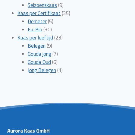
producten
9
Seizoenskaas
9
producten
35
Kaas per Certifikaat
35
5
producten
Demeter
5
30
producten
Eu-Bio
30
producten
23
Kaas per leeftijd
23
9
producten
Belegen
9
producten
7
Gouda jong
7
6
producten
Gouda Oud
6
producten
1
Jong Belegen
1
product
Aurora Kaas GmbH