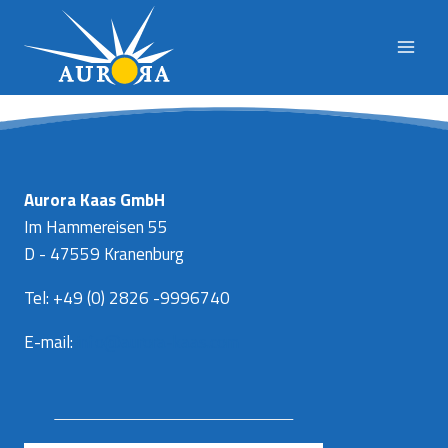
Doorgaan
naar
inhoud
Aurora Kaas GmbH
Im Hammereisen 55
D - 47559 Kranenburg
Tel: +49 (0) 2826 -9996740
E-mail:
info@aurora-kaas.com