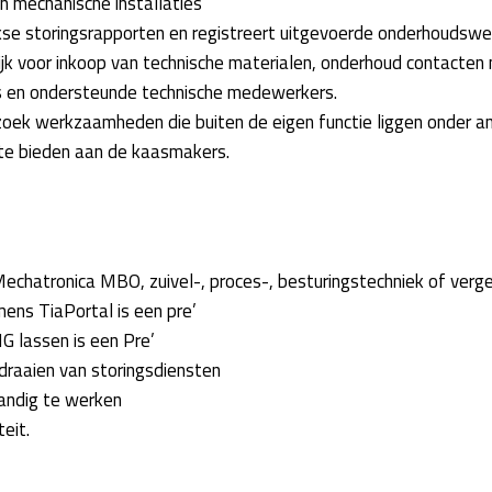
n mechanische installaties
se storingsrapporten en registreert uitgevoerde onderhoudsw
jk voor inkoop van technische materialen, onderhoud contacten
s en ondersteunde technische medewerkers.
rzoek werkzaamheden die buiten de eigen functie liggen onder a
te bieden aan de kaasmakers.
echatronica MBO, zuivel-, proces-, besturingstechniek of vergel
mens TiaPortal is een pre’
G lassen is een Pre’
 draaien van storingsdiensten
tandig te werken
eit.