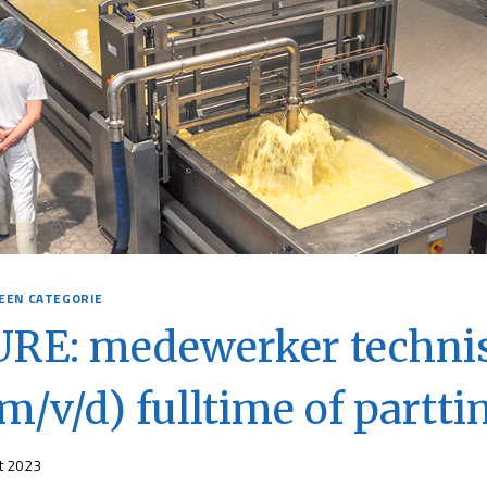
EEN CATEGORIE
RE: medewerker techni
(m/v/d) fulltime of partt
t 2023