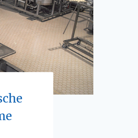
sche
ime