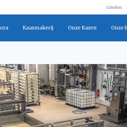
Colofon
ora
Kaasmakerij
Onze Kazen
Onze 