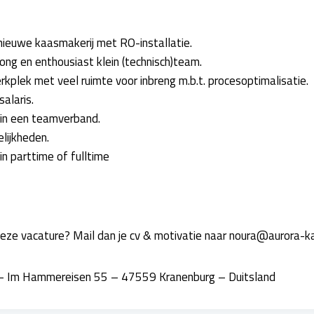
nieuwe kaasmakerij met RO-installatie.
ong en enthousiast klein (technisch)team.
kplek met veel ruimte voor inbreng m.b.t. procesoptimalisatie.
alaris.
in een teamverband.
lijkheden.
n parttime of fulltime
n deze vacature? Mail dan je cv & motivatie naar noura@aurora-
– Im Hammereisen 55 – 47559 Kranenburg – Duitsland