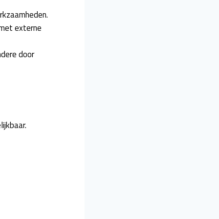
erkzaamheden.
 met externe
ndere door
ijkbaar.