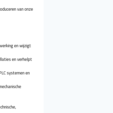
roduceren van onze
erking en wijzigt
laties en verhelpt
 PLC systemen en
 mechanische
chnische,