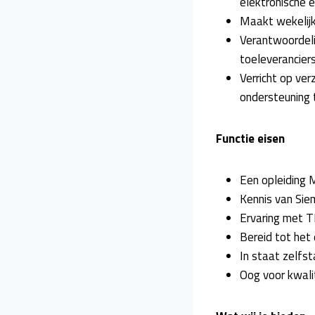
elektronische e
Maakt wekelijk
Verantwoordeli
toeleverancier
Verricht op ve
ondersteuning 
Functie eisen
Een opleiding M
Kennis van Sie
Ervaring met TI
Bereid tot het
In staat zelfs
Oog voor kwalit