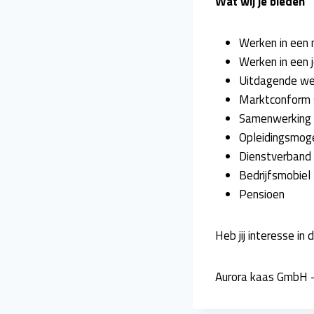
Wat wij je bieden
Werken in een 
Werken in een j
Uitdagende wer
Marktconform s
Samenwerking 
Opleidingsmoge
Dienstverband i
Bedrijfsmobiel
Pensioen
Heb jij interesse i
Aurora kaas GmbH 