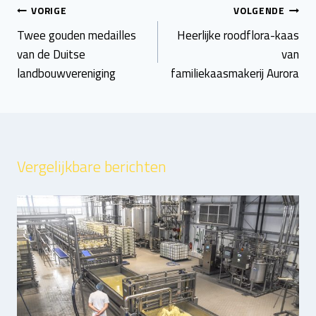
Bericht
VORIGE
VOLGENDE
navigatie
Twee gouden medailles
Heerlijke roodflora-kaas
van de Duitse
van
landbouwvereniging
familiekaasmakerij Aurora
Vergelijkbare berichten