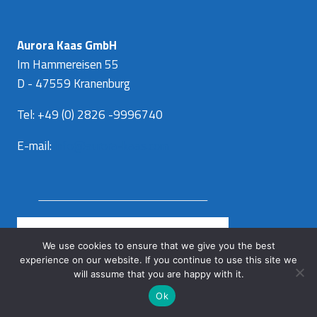
Aurora Kaas GmbH
Im Hammereisen 55
D - 47559 Kranenburg
Tel: +49 (0) 2826 -9996740
E-mail:
info@aurora-kaas.com
We use cookies to ensure that we give you the best
experience on our website. If you continue to use this site we
will assume that you are happy with it.
Facebo
Ok
Instag