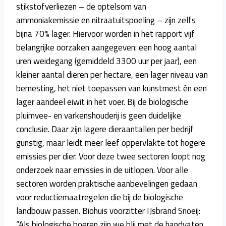
stikstofverliezen – de optelsom van
ammoniakemissie en nitraatuitspoeling – zijn zelfs
bijna 70% lager. Hiervoor worden in het rapport vijf
belangrijke oorzaken aangegeven: een hoog aantal
uren weidegang (gemiddeld 3300 uur per jaar), een
kleiner aantal dieren per hectare, een lager niveau van
bemesting, het niet toepassen van kunstmest én een
lager aandeel eiwit in het voer. Bij de biologische
pluimvee- en varkenshouderij is geen duidelijke
conclusie. Daar zijn lagere dieraantallen per bedrijf
gunstig, maar leidt meer leef oppervlakte tot hogere
emissies per dier. Voor deze twee sectoren loopt nog
onderzoek naar emissies in de uitlopen. Voor alle
sectoren worden praktische aanbevelingen gedaan
voor reductiemaatregelen die bij de biologische
landbouw passen. Biohuis voorzitter IJsbrand Snoeij:
“Als biologische boeren zijn we blij met de handvaten