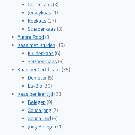
producten
3
Geitenkaas
3
1
producten
Jerseykaas
1
27
product
Koekaas
27
producten
3
Schapenkaas
3
3
producten
Aurora Rood
3
producten
15
Kaas met Kruiden
15
6
producten
Kruidenkaas
6
producten
9
Seizoenskaas
9
producten
35
Kaas per Certifikaat
35
5
producten
Demeter
5
30
producten
Eu-Bio
30
producten
23
Kaas per leeftijd
23
9
producten
Belegen
9
producten
7
Gouda jong
7
6
producten
Gouda Oud
6
producten
1
Jong Belegen
1
product