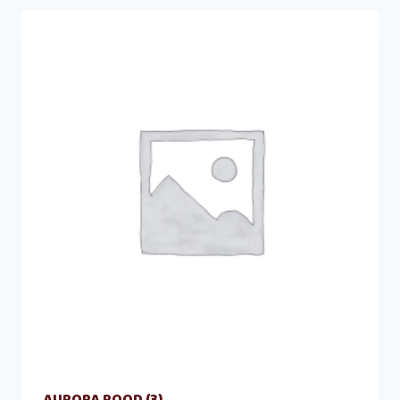
AURORA ROOD
(3)