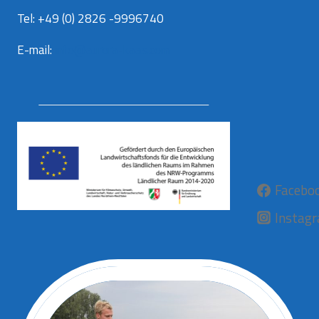
Tel: +49 (0) 2826 -9996740
E-mail:
info@aurora-kaas.com
Facebo
Instag