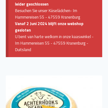
leider geschlossen
Besuchen Sie unser Käselädchen- Im
Hammereisen 55 - 47559 Kranenburg
Vanaf 2 Juni 2024 blijft onze webshop
gesloten
U bent van harte welkom in onze kaaswinkel -
Im Hammereisen 55 - 47559 Kranenburg -
Duitsland