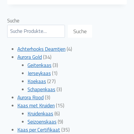
Suche
Suche
4
Achterhooks Dearntjen
4
34
producten
Aurora Gold
34
producten
3
Geitenkaas
3
1
producten
Jerseykaas
1
27
product
Koekaas
27
producten
3
Schapenkaas
3
3
producten
Aurora Rood
3
producten
15
Kaas met Kruiden
15
6
producten
Kruidenkaas
6
producten
9
Seizoenskaas
9
producten
35
Kaas per Certifikaat
35