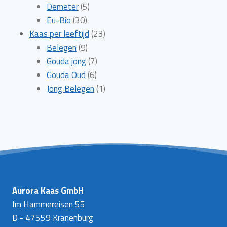
5
producten
Demeter
5
30
producten
Eu-Bio
30
producten
23
Kaas per leeftijd
23
9
producten
Belegen
9
producten
7
Gouda jong
7
6
producten
Gouda Oud
6
producten
1
Jong Belegen
1
product
Aurora Kaas GmbH
Im Hammereisen 55
D - 47559 Kranenburg