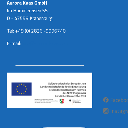
Aurora Kaas GmbH
Im Hammereisen 55
D - 47559 Kranenburg
Tel: +49 (0) 2826 -9996740
E-mail:
info@aurora-kaas.com
Facebo
Instag