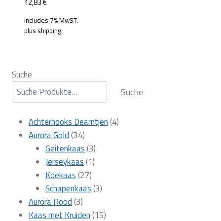
12,83
€
Includes 7% MwST.
plus
shipping
Suche
Suche
4
Achterhooks Dearntjen
4
34
producten
Aurora Gold
34
producten
3
Geitenkaas
3
1
producten
Jerseykaas
1
27
product
Koekaas
27
producten
3
Schapenkaas
3
3
producten
Aurora Rood
3
producten
15
Kaas met Kruiden
15