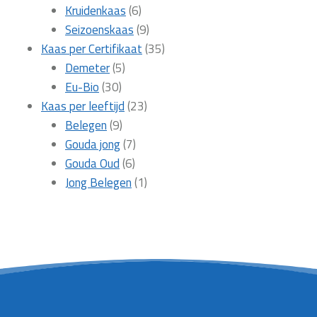
6
producten
Kruidenkaas
6
producten
9
Seizoenskaas
9
producten
35
Kaas per Certifikaat
35
5
producten
Demeter
5
30
producten
Eu-Bio
30
producten
23
Kaas per leeftijd
23
9
producten
Belegen
9
producten
7
Gouda jong
7
6
producten
Gouda Oud
6
producten
1
Jong Belegen
1
product