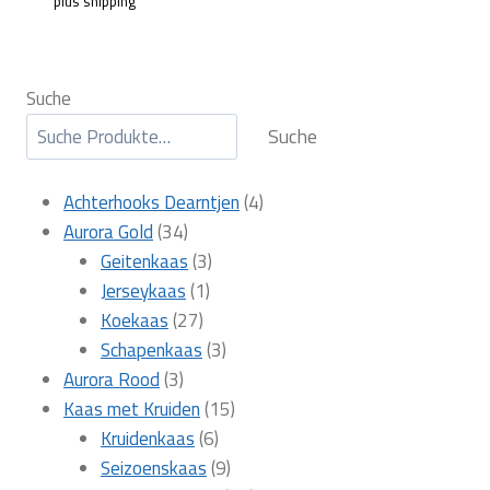
plus
shipping
Suche
Suche
4
Achterhooks Dearntjen
4
34
producten
Aurora Gold
34
producten
3
Geitenkaas
3
1
producten
Jerseykaas
1
27
product
Koekaas
27
producten
3
Schapenkaas
3
3
producten
Aurora Rood
3
producten
15
Kaas met Kruiden
15
6
producten
Kruidenkaas
6
producten
9
Seizoenskaas
9