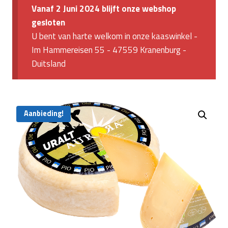
Vanaf 2 Juni 2024 blijft onze webshop
gesloten
U bent van harte welkom in onze kaaswinkel -
Im Hammereisen 55 - 47559 Kranenburg -
Duitsland
Aanbieding!