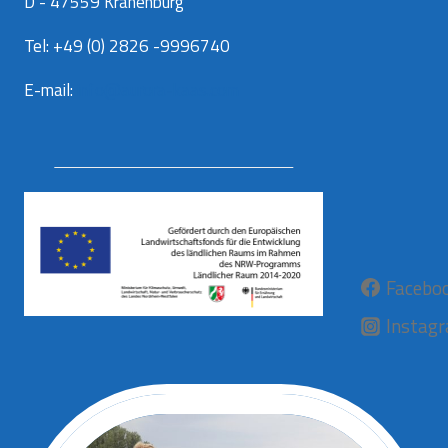
D - 47559 Kranenburg
Tel: +49 (0) 2826 -9996740
E-mail:
info@aurora-kaas.com
Facebo
Instag