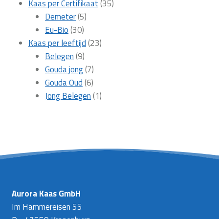
producten
35
Kaas per Certifikaat
35
5
producten
Demeter
5
30
producten
Eu-Bio
30
producten
23
Kaas per leeftijd
23
9
producten
Belegen
9
producten
7
Gouda jong
7
6
producten
Gouda Oud
6
producten
1
Jong Belegen
1
product
Aurora Kaas GmbH
Im Hammereisen 55