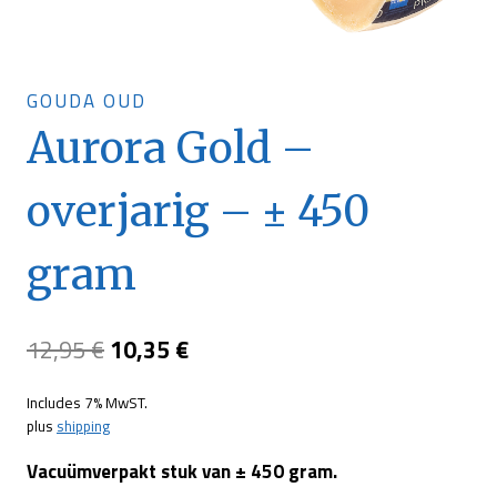
GOUDA OUD
Aurora Gold –
overjarig – ± 450
gram
Oorspronkelijke
Huidige
12,95
€
10,35
€
prijs
prijs
Includes 7% MwST.
was:
is:
plus
shipping
12,95 €.
10,35 €.
Vacuümverpakt stuk van ± 450 gram.