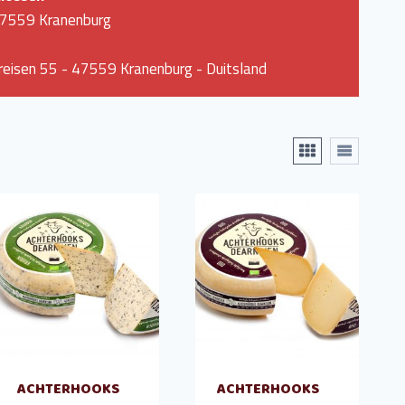
47559 Kranenburg
eisen 55 - 47559 Kranenburg - Duitsland
ACHTERHOOKS
ACHTERHOOKS