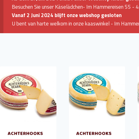
Besuchen Sie unser Käselädchen- Im Hammereisen 55 - 
Vanaf 2 Juni 2024 blijft onze webshop gesloten
U bent van harte welkom in onze kaaswinkel - Im Hammer
ACHTERHOOKS
ACHTERHOOKS