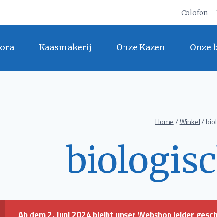
Colofon
ora
Kaasmakerij
Onze Kazen
Onze 
Home
/
Winkel
/
bio
biologis
Ab dem 2. Juni 2024 bleibt unser Webshop leider gesc