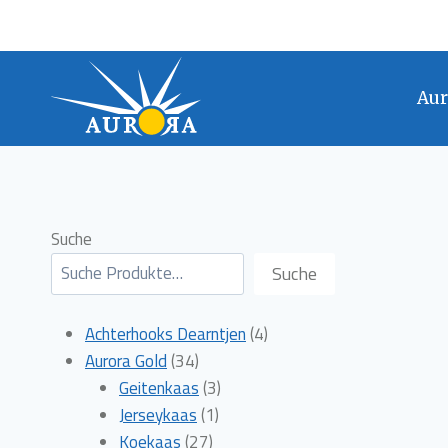
Doorgaan
naar
inhoud
Aur
Suche
Suche
4
Achterhooks Dearntjen
4
34
producten
Aurora Gold
34
producten
3
Geitenkaas
3
1
producten
Jerseykaas
1
27
product
Koekaas
27