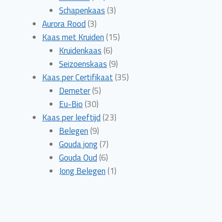
producten
3
Schapenkaas
3
3
producten
Aurora Rood
3
producten
15
Kaas met Kruiden
15
6
producten
Kruidenkaas
6
producten
9
Seizoenskaas
9
producten
35
Kaas per Certifikaat
35
5
producten
Demeter
5
30
producten
Eu-Bio
30
producten
23
Kaas per leeftijd
23
9
producten
Belegen
9
producten
7
Gouda jong
7
6
producten
Gouda Oud
6
producten
1
Jong Belegen
1
product