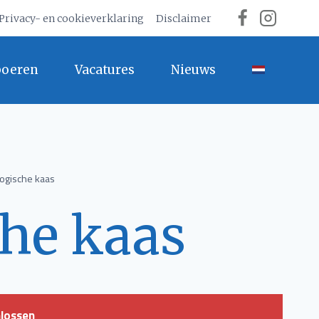
Privacy- en cookieverklaring
Disclaimer
boeren
Vacatures
Nieuws
logische kaas
che kaas
hlossen