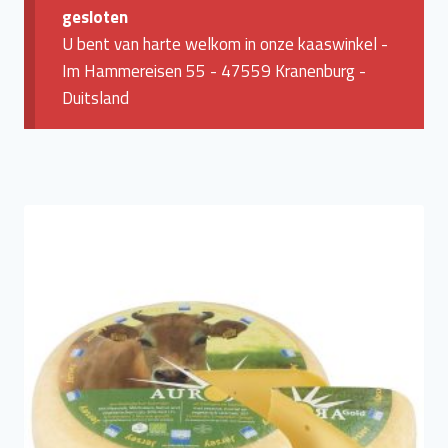
gesloten
U bent van harte welkom in onze kaaswinkel -
Im Hammereisen 55 - 47559 Kranenburg -
Duitsland