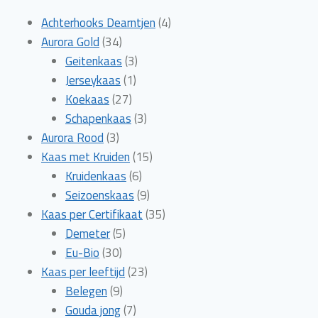
4
Achterhooks Dearntjen
4
34
producten
Aurora Gold
34
producten
3
Geitenkaas
3
1
producten
Jerseykaas
1
27
product
Koekaas
27
producten
3
Schapenkaas
3
3
producten
Aurora Rood
3
producten
15
Kaas met Kruiden
15
6
producten
Kruidenkaas
6
producten
9
Seizoenskaas
9
producten
35
Kaas per Certifikaat
35
5
producten
Demeter
5
30
producten
Eu-Bio
30
producten
23
Kaas per leeftijd
23
9
producten
Belegen
9
producten
7
Gouda jong
7