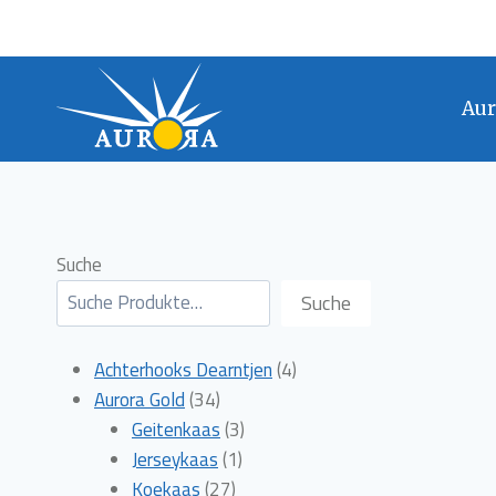
Doorgaan
naar
inhoud
Aur
Suche
Suche
4
Achterhooks Dearntjen
4
34
producten
Aurora Gold
34
producten
3
Geitenkaas
3
1
producten
Jerseykaas
1
27
product
Koekaas
27