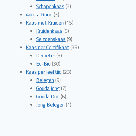
producten
3
Schapenkaas
3
3
producten
Aurora Rood
3
producten
15
Kaas met Kruiden
15
6
producten
Kruidenkaas
6
producten
9
Seizoenskaas
9
producten
35
Kaas per Certifikaat
35
5
producten
Demeter
5
30
producten
Eu-Bio
30
producten
23
Kaas per leeftijd
23
9
producten
Belegen
9
producten
7
Gouda jong
7
6
producten
Gouda Oud
6
producten
1
Jong Belegen
1
product