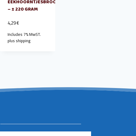
EEKHOORNTJESBROOD
– ± 220 GRAM
4,29
€
Includes 7% MwST.
plus
shipping