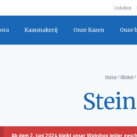
Colofon
ora
Kaasmakerij
Onze Kazen
Onze 
Home
/
Winkel
/
Stein
Ab dem 2. Juni 2024 bleibt unser Webshop leider gesc