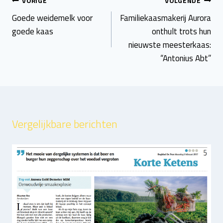
Bericht
VORIGE
VOLGENDE
navigatie
Goede weidemelk voor
Familiekaasmakerij Aurora
goede kaas
onthult trots hun
nieuwste meesterkaas:
“Antonius Abt”
Vergelijkbare berichten